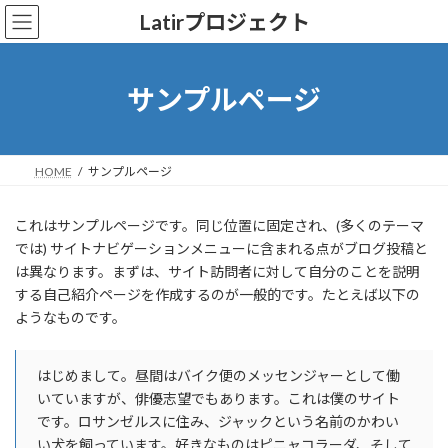
コ
ナ
Latirプロジェクト
ン
ビ
テ
ゲ
ン
ー
ツ
シ
サンプルページ
へ
ョ
ス
ン
キ
に
ッ
移
HOME
サンプルページ
プ
動
これはサンプルページです。同じ位置に固定され、(多くのテーマ
では) サイトナビゲーションメニューに含まれる点がブログ投稿と
は異なります。まずは、サイト訪問者に対して自分のことを説明
する自己紹介ページを作成するのが一般的です。たとえば以下の
ようなものです。
はじめまして。昼間はバイク便のメッセンジャーとして働
いていますが、俳優志望でもあります。これは僕のサイト
です。ロサンゼルスに住み、ジャックという名前のかわい
い犬を飼っています。好きなものはピニャコラーダ、そして